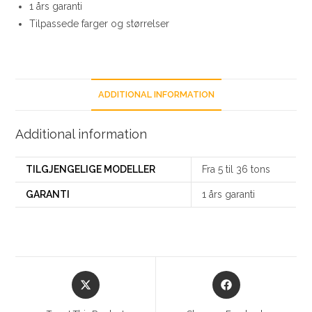
1 års garanti
Tilpassede farger og størrelser
ADDITIONAL INFORMATION
Additional information
TILGJENGELIGE MODELLER
Fra 5 til 36 tons
GARANTI
1 års garanti
Opens
Opens
in
in
a
a