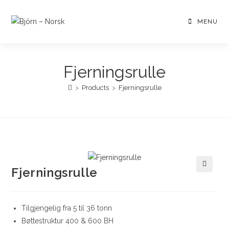
Skip
to
MENU
content
Fjerningsrulle
>
Products
>
Fjerningsrulle
Fjerningsrulle
🔍
Tilgjengelig fra 5 til 36 tonn
Bøttestruktur 400 & 600 BH