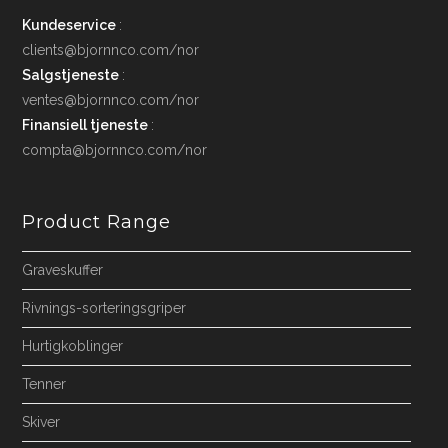
Kundeservice
:
clients@bjornnco.com/nor
Salgstjeneste
:
ventes@bjornnco.com/nor
Finansiell tjeneste
:
compta@bjornnco.com/nor
Product Range
Graveskuffer
Rivnings-sorteringsgriper
Hurtigkoblinger
Tenner
Skiver