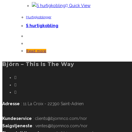
Quick View
Hurtigkoblinger
S hurtigkobling
Read more
Björn – This Is The Way
Adresse
: 11 La Croix - 22390 Saint-Adrien
Kundeservice
: clients@bjornnco.com/nor
Salgstjeneste
: ventes@bjornnco.com/nor