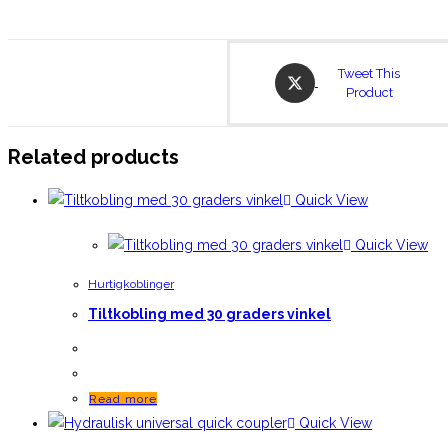
Opens
Tweet This
in
Product
a
new
window
Related products
Quick View
Quick View
Hurtigkoblinger
Tiltkobling med 30 graders vinkel
Read more
Quick View