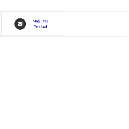
Opens
Mail This
in
Product
a
new
window