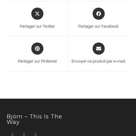
Opens
Opens
in
in
a
a
Partager sur Twitter
Partager sur Facebook
new
new
window
window
Opens
Opens
in
in
a
a
Partager sur Pinterest
Envoyer ce produit par e-mail
new
new
window
window
Björn – This Is The
Way