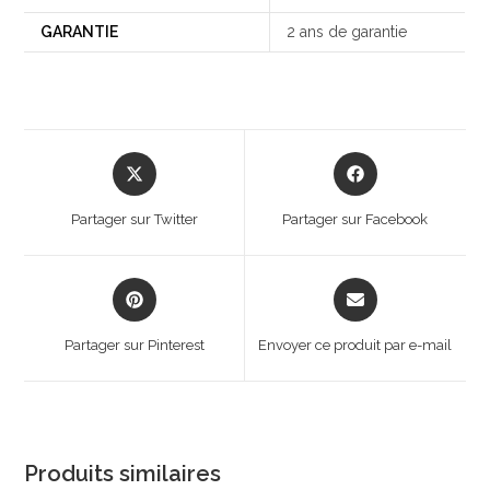
GARANTIE
2 ans de garantie
Opens
Opens
in
in
a
a
Partager sur Twitter
Partager sur Facebook
new
new
window
window
Opens
Opens
in
in
a
a
Partager sur Pinterest
Envoyer ce produit par e-mail
new
new
window
window
Produits similaires