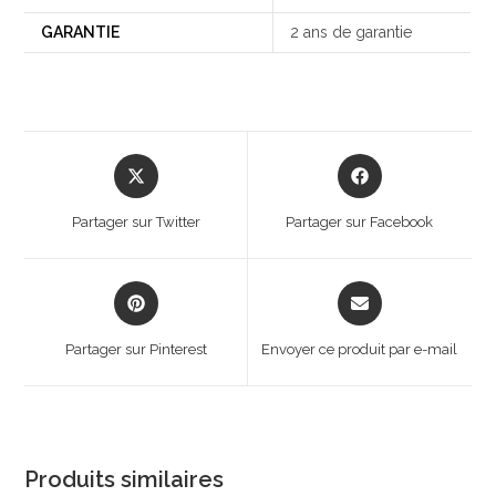
GARANTIE
2 ans de garantie
Opens
Opens
in
in
a
a
Partager sur Twitter
Partager sur Facebook
new
new
window
window
Opens
Opens
in
in
a
a
Partager sur Pinterest
Envoyer ce produit par e-mail
new
new
window
window
Produits similaires